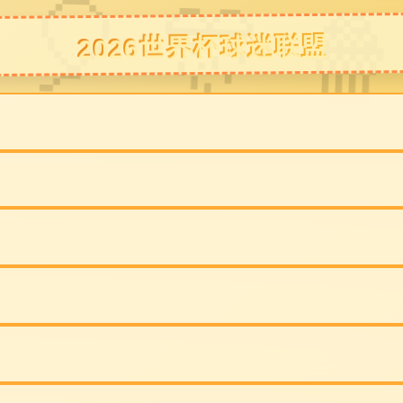
机
产品中心
工程案例
核心产品
荣誉资质