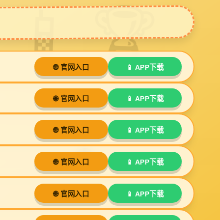
网站地图
联系long8体育
统一服务热线
18766098099
新闻资讯
关于long8体
育