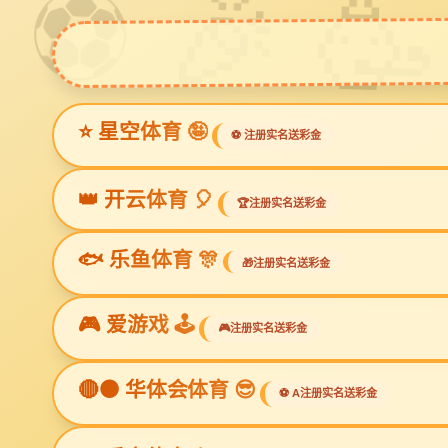
long8体育
欢迎光临long8体育空调设备集团有限公司网站！
网站long8体
防火阀
抗震支架
不锈钢风
育